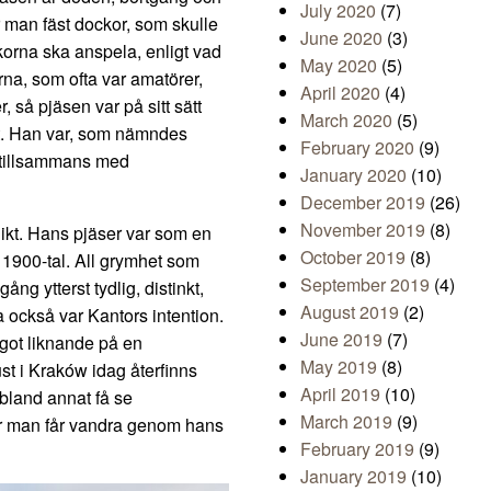
July 2020
(7)
 man fäst dockor, som skulle
June 2020
(3)
orna ska anspela, enligt vad
May 2020
(5)
rna, som ofta var amatörer,
April 2020
(4)
, så pjäsen var på sitt sätt
March 2020
(5)
ut. Han var, som nämndes
February 2020
(9)
 tillsammans med
January 2020
(10)
December 2019
(26)
November 2019
(8)
nikt. Hans pjäser var som en
October 2019
(8)
 1900-tal. All grymhet som
September 2019
(4)
ng ytterst tydlig, distinkt,
August 2019
(2)
da också var Kantors intention.
June 2019
(7)
got liknande på en
May 2019
(8)
ust i Kraków idag återfinns
April 2019
(10)
bland annat få se
March 2019
(9)
där man får vandra genom hans
February 2019
(9)
January 2019
(10)