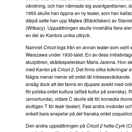
vändning, och han närmade sig avantgardismen, d
1955 skulle han öppna en ny teater, som han kallade
därpå satte han upp Mątwa (Bläckfisken) av Stanis
(Witkacy). Uppsättningen skulle innehålla flera el
en del av Kantors unika uttryck.
Namnet
Cricot
togs från en annan teater som varit
Warszawa under 1930-talet. En av dess initiativtag
skulptören, skådespelerskan Maria Jarema. Hon sk
med Kantor på
Cricot 2
. Det finns olika tolkningar 
Några menar menar att ordet lät intresseväckande. 
ansåg dock att det fanns en djupare avsikt med orde
för polska ordet
kultura
(alltså kultur på svenska), R
(annorlunda), vidare C skulle stå för
komedia
(kome
slutligen T för
teatr
(teater). Fast andra invänder och
enkelt bara anspelar på det franska ordet
coquelico
Den andra uppsättningen på
Cricot 2
hette
Cyrk
(Ci