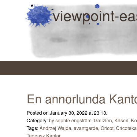
viewpoint-ea
En annorlunda Kant
Posted on January 30, 2022 at 23:13.
Category:
by sophie engström
,
Galizien
,
Kåseri
,
Ko
Tags:
Andrzej Wajda
,
avantgarde
,
Cricot
,
Cricoteka
Tadeusz Kantor