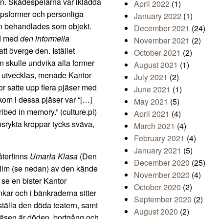
en. Skådespelarna var iklädda
April 2022
(1)
ppsformer och personliga
January 2022
(1)
utan behandlades som objekt.
December 2021
(24)
jd med
den informella
November 2021
(2)
t överge den. Istället
October 2021
(2)
n skulle undvika alla former
August 2021
(1)
 utvecklas, menade Kantor
July 2021
(2)
or satte upp flera pjäser med
June 2021
(1)
kom i dessa pjäser var “[…]
May 2021
(5)
bed in memory.” (culture.pl)
April 2021
(4)
srykta kroppar tycks sväva,
March 2021
(4)
February 2021
(4)
January 2021
(5)
återfinns
Umarła Klasa
(Den
December 2020
(25)
ilm (se nedan) av den kände
November 2020
(4)
se en bister Kantor
October 2020
(2)
kar och i bänkraderna sitter
September 2020
(2)
ställa den döda teatern, samt
August 2020
(2)
pjäsen är döden, bortgång och