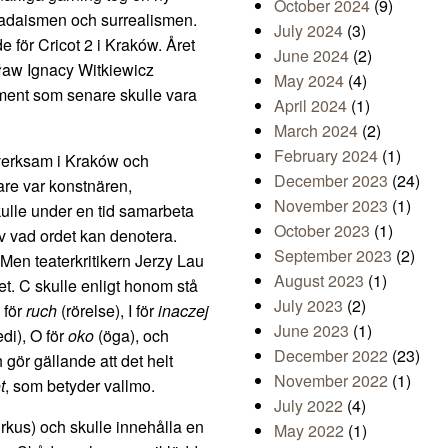
October 2024
(9)
adaismen och surrealismen.
July 2024
(3)
 för Cricot 2 i Kraków. Året
June 2024
(2)
ław Ignacy Witkiewicz
May 2024
(4)
ement som senare skulle vara
April 2024
(1)
March 2024
(2)
February 2024
(1)
 verksam i Kraków och
December 2023
(24)
are var konstnären,
November 2023
(1)
ulle under en tid samarbeta
October 2023
(1)
av vad ordet kan denotera.
September 2023
(2)
Men teaterkritikern Jerzy Lau
August 2023
(1)
t. C skulle enligt honom stå
July 2023
(2)
 för
ruch
(rörelse), I för
inaczej
June 2023
(1)
di), O för
oko
(öga), och
December 2022
(23)
 gör gällande att det helt
November 2022
(1)
t
, som betyder vallmo.
July 2022
(4)
rkus) och skulle innehålla en
May 2022
(1)