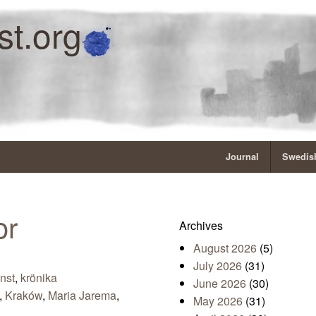
st.org
Journal
Swedish
or
Archives
August 2026
(5)
July 2026
(31)
nst
,
krönika
June 2026
(30)
,
Kraków
,
Maria Jarema
,
May 2026
(31)