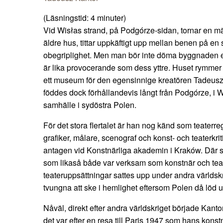
(Läsningstid:
4
minuter)
Vid Wisłas strand, på Podgórze-sidan, tornar en mä
äldre hus, tittar uppkäftigt upp mellan benen på en 
obegriplighet. Men man bör inte döma byggnaden eft
är lika provocerande som dess yttre. Huset rymmer
ett museum för den egensinnige kreatören Tadeus
föddes dock förhållandevis långt från Podgórze, i Wi
samhälle i sydöstra Polen.
För det stora flertalet är han nog känd som teaterre
grafiker, målare, scenograf och konst- och teaterkr
antagen vid Konstnärliga akademin i Kraków. Där s
som likaså både var verksam som konstnär och tea
teateruppsättningar sattes upp under andra världskr
tvungna att ske i hemlighet eftersom Polen då löd 
Nåväl, direkt efter andra världskriget började Kan
det var efter en resa till Paris 1947 som hans konst