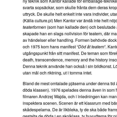
ny teknik som Kantor kallade för emballage-teknik
svarta sopsäckar, som skulle frånta dem deras kro
uttryck. De skulle helt enkelt inte vara individer, 
(Källa culture.pl) Men Kantor var ändå inte helt nö
teaterformen
(som han kallade den) och beslutade at
skapade han en slags nollvision för teatern, där ma
av händelser eller handling. Formen behövde dock
och 1975 kom hans manifest “
Död åt teatern
”. Kant
utgångspunkt från sitt manifest. De teman som före
death, transcendence, memory and the history inscri
Denna teknik använde han också i sin bildkonst. Lö
utan mål och riktning, ut i tomma intet.
Bland de mest omtalade pjäserna under denna tid 
döda klassen). 1976 spelades denna även in som f
filmaren Andrzej Wajda, och i inledningen kan man 
inspektera scenen. Scenen är ett klassrum med bän
skådespelarna. De är likbleka, ty de ska både fram
gestalta de döda i en skolklass, ty huvudtema för 