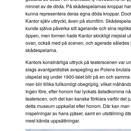
minnet av de döda. På skådespelarnas kroppar har
kunna representera deras egna döda kroppar. Dock
Kantor själv uttryckt, även på stumfilm. Skådespela
kunde själva påverka sitt agerande och sina repliker
öppen, men formen hade Kantor skickligt mejslat 
ovan, också med på scenen, och agerade således
skådespelarna.
Kantors konstnärliga uttryck på teaterscenen var u
slags avantgardistisk avspegling av Polens brutala
utspelat sig under 1900-talet blir på en och samma gå
men blir tillika fullkomligt obegriplig, vilket måhän
Ingen före, efter honom har lyckats åstadkomma nå
teaterscen, och det kan kanske förklara varför det j
detta museum uppkallat efter honom. Där kan man 
inspelningar av hans pjäser, samt en utställning 
mest kända uppsättningar.