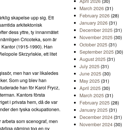
April 2026
(30)
March 2026
(31)
February 2026
(28)
rklig skapelse upp sig. Ett
January 2026
(31)
samtida arkitektonisk
December 2025
(31)
er dess yttre, ty innanmätet
November 2025
(30)
 nämligen Cricoteka, som är
October 2025
(31)
z Kantor (1915-1990). Han
September 2025
(30)
elopole Skrzyńskie, ett litet
August 2025
(31)
July 2025
(31)
gissör, men han var likaledes
June 2025
(30)
itiker. Som ung blev han
May 2025
(31)
tuderade han för Karol Frycz,
April 2025
(30)
terman. Kantors första
March 2025
(31)
iget i privata hem, då de var
February 2025
(28)
under den tyska ockupationen.
January 2025
(31)
December 2024
(31)
tor arbeta som scenograf, men
November 2024
(30)
närliga gärning tog en ny