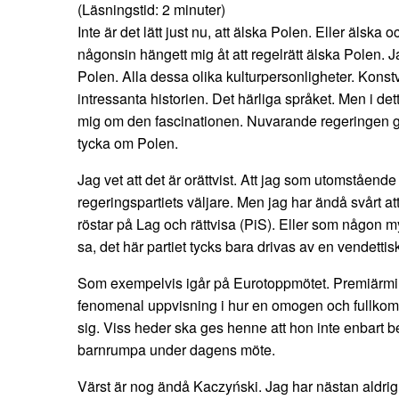
(Läsningstid:
2
minuter)
Inte är det lätt just nu, att älska Polen. Eller älska 
någonsin hängett mig åt att regelrätt älska Polen. Ja
Polen. Alla dessa olika kulturpersonligheter. Konst
intressanta historien. Det härliga språket. Men i det
mig om den fascinationen. Nuvarande regeringen gör 
tycka om Polen.
Jag vet att det är orättvist. Att jag som utomståend
regeringspartiets väljare. Men jag har ändå svårt att
röstar på Lag och rättvisa (PiS). Eller som någon 
sa, det här partiet tycks bara drivas av en vendettisk
Som exempelvis igår på Eurotoppmötet. Premiärmin
fenomenal uppvisning i hur en omogen och fullkomlig
sig. Viss heder ska ges henne att hon inte enbart 
barnrumpa under dagens möte.
Värst är nog ändå Kaczyński. Jag har nästan aldrig