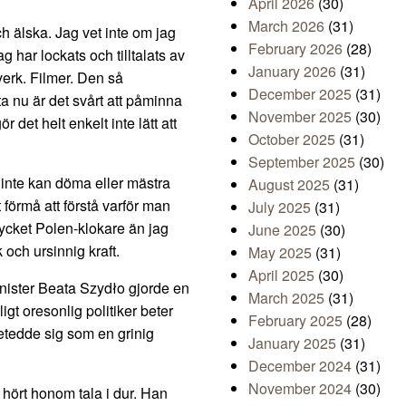
April 2026
(30)
March 2026
(31)
och älska. Jag vet inte om jag
February 2026
(28)
g har lockats och tilltalats av
January 2026
(31)
verk. Filmer. Den så
December 2025
(31)
ta nu är det svårt att påminna
November 2025
(30)
det helt enkelt inte lätt att
October 2025
(31)
September 2025
(30)
e inte kan döma eller mästra
August 2025
(31)
 förmå att förstå varför man
July 2025
(31)
mycket Polen-klokare än jag
June 2025
(30)
 och ursinnig kraft.
May 2025
(31)
April 2025
(30)
ister Beata Szydło gjorde en
March 2025
(31)
t oresonlig politiker beter
February 2025
(28)
betedde sig som en grinig
January 2025
(31)
December 2024
(31)
November 2024
(30)
 hört honom tala i dur. Han