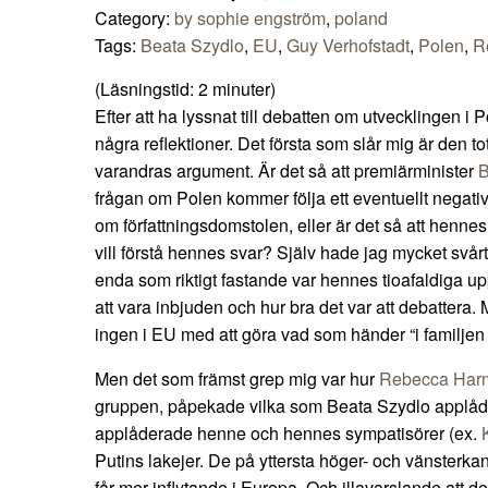
Category:
by sophie engström
,
poland
Tags:
Beata Szydlo
,
EU
,
Guy Verhofstadt
,
Polen
,
R
(Läsningstid:
2
minuter)
Efter att ha lyssnat till debatten om utvecklingen i
några reflektioner. Det första som slår mig är den tot
varandras argument. Är det så att premiärminister
B
frågan om Polen kommer följa ett eventuellt negati
om författningsdomstolen, eller är det så att hennes 
vill förstå hennes svar? Själv hade jag mycket svårt
enda som riktigt fastande var hennes tioafaldiga u
att vara inbjuden och hur bra det var att debattera.
ingen i EU med att göra vad som händer “i familjen
Men det som främst grep mig var hur
Rebecca Har
gruppen, påpekade vilka som Beata Szydlo applåd
applåderade henne och hennes sympatisörer (ex.
Putins lakejer. De på yttersta höger- och vänsterk
får mer inflytande i Europa. Och illavarslande att d