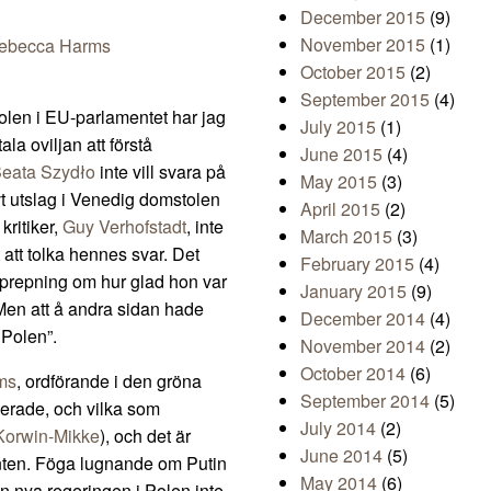
December 2015
(9)
November 2015
(1)
ebecca Harms
October 2015
(2)
September 2015
(4)
 Polen i EU-parlamentet har jag
July 2015
(1)
ala oviljan att förstå
June 2015
(4)
eata Szydło
inte vill svara på
May 2015
(3)
vt utslag i Venedig domstolen
April 2015
(2)
kritiker,
Guy Verhofstadt
, inte
March 2015
(3)
 att tolka hennes svar. Det
February 2015
(4)
pprepning om hur glad hon var
January 2015
(9)
 Men att å andra sidan hade
December 2014
(4)
 Polen”.
November 2014
(2)
October 2014
(6)
ms
, ordförande i den gröna
September 2014
(5)
erade, och vilka som
July 2014
(2)
Korwin-Mikke
), och det är
June 2014
(5)
anten. Föga lugnande om Putin
May 2014
(6)
en nya regeringen i Polen inte